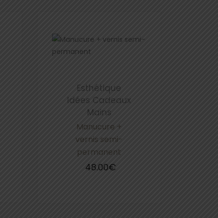
Esthétique
Idées Cadeaux
Mains
Manucure +
vernis semi-
permanent
48.00
€