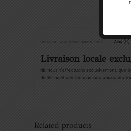
T
Livraison locale exclusivement
Avis (0)
Livraison locale excl
NB:
Nous n'effectuons exclusivement, que des
de Reims et alentours ne sera pas acceptée
Related products