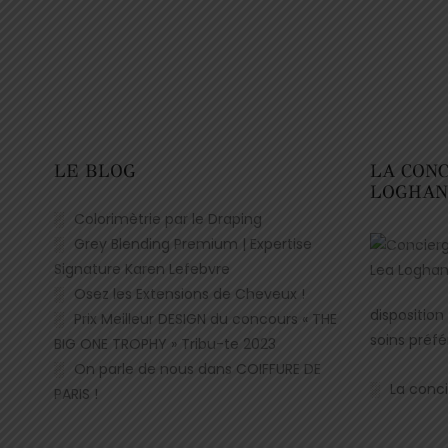
LE BLOG
LA CON
LOGHA
Colorimètrie par le Draping
Grey Blending Premium | Expertise
Signature Karen Lefebvre
Osez les Extensions de Cheveux !
disposition
Prix Meilleur DESIGN du concours « THE
soins préfé
BIG ONE TROPHY » Tribu-te 2023
On parle de nous dans COIFFURE DE
La conci
PARIS !