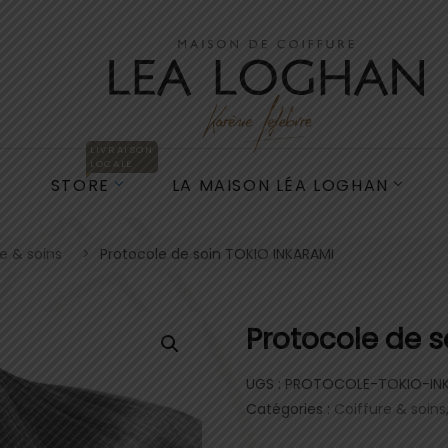
LIVRAISON
LOCALE
E
STORE
LA MAISON LÉA LOGHAN
e & soins
Protocole de soin TOKIO INKARAMI
Protocole de 
UGS :
PROTOCOLE-TOKIO-IN
Catégories :
Coiffure & soins