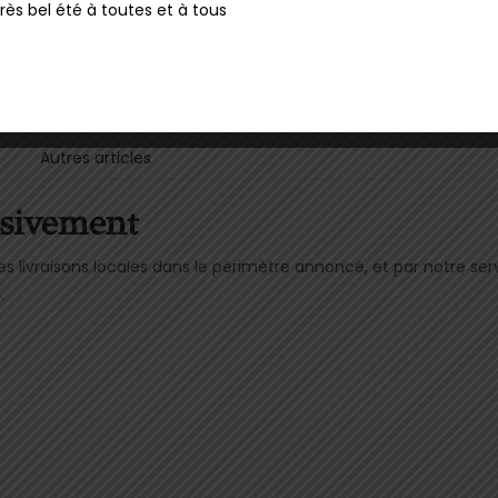
rès bel été à toutes et à tous
Autres articles
usivement
 livraisons locales dans le périmètre annoncé, et par notre se
.