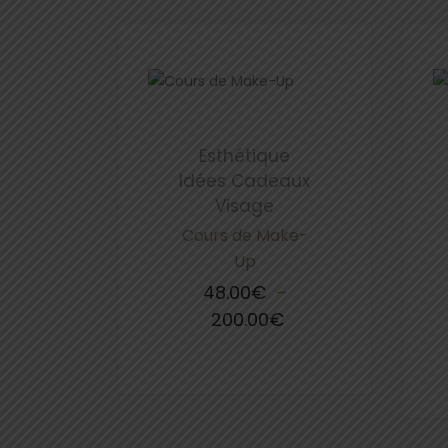
Esthétique
Idées Cadeaux
Visage
Cours de Make-
Up
48.00
€
–
200.00
€