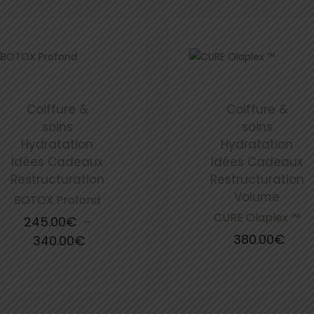
Coiffure &
Coiffure &
soins
soins
Hydratation
Hydratation
Idées Cadeaux
Idées Cadeaux
Restructuration
Restructuration
Volume
BOTOX Profond
CURE Olaplex ™
245.00
€
–
380.00
€
340.00
€