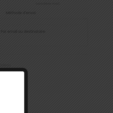
caractères max).
Méthode d'envoi:
Par email au destinataire:
 cadeau