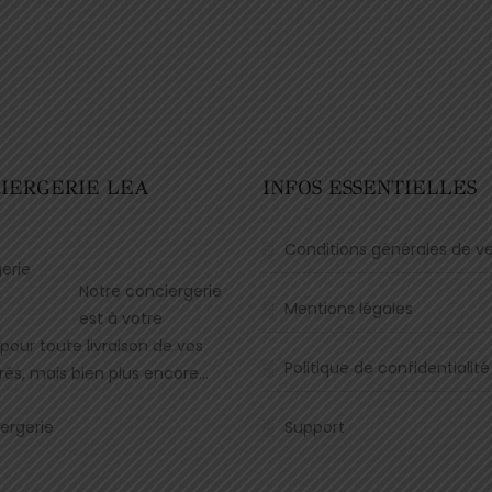
CIERGERIE LEA
INFOS ESSENTIELLES
N
Conditions générales de v
Notre conciergerie
Mentions légales
est à votre
 pour toute livraison de vos
Politique de confidentialité
rés, mais bien plus encore…
ergerie
Support