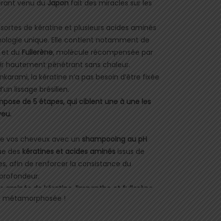
érant venu du
Japon
fait des miracles sur les
 sortes de kératine et plusieurs acides aminés
ologie unique. Elle contient notamment de
 et du
Fullerène
, molécule récompensée par
oir hautement pénétrant sans chaleur.
 Inkarami, la kératine n’a pas besoin d’être fixée
un lissage brésilien.
ompose de
5 étapes
, qui ciblent une à une les
veu.
lave vos cheveux avec un
shampooing au pH
que des
kératines et acides aminés
issus de
s, afin de renforcer la consistance du
 profondeur.
s aminés de kératine, limnanthe et fullerène
,
est métamorphosée !
. Cela a pour effet de réparer le cheveu en
les effets hydratants et réparateurs du soin.