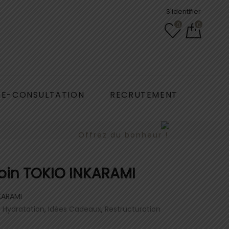
S'identifier
0
0
E-CONSULTATION
RECRUTEMENT
Offrez du bonheur !
soin TOKIO INKARAMI
KARAMI
,
Hydratation
,
Idées Cadeaux
,
Restructuration