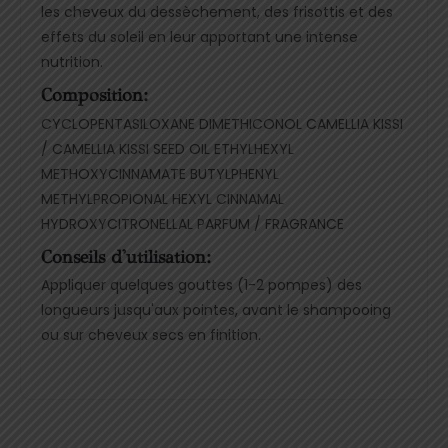
les cheveux du dessèchement, des frisottis et des
effets du soleil en leur apportant une intense
nutrition.
Composition:
CYCLOPENTASILOXANE DIMETHICONOL CAMELLIA KISSI
/ CAMELLIA KISSI SEED OIL ETHYLHEXYL
METHOXYCINNAMATE BUTYLPHENYL
METHYLPROPIONAL HEXYL CINNAMAL
HYDROXYCITRONELLAL PARFUM / FRAGRANCE
Conseils d'utilisation:
Appliquer quelques gouttes (1-2 pompes) des
longueurs jusqu'aux pointes, avant le shampooing
ou sur cheveux secs en finition.