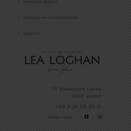
Mentions légales
Politique de confidentialité
Support
50 Boulevard Lundy
51100 Reims
+33 3 26 05 00 21
Suivez-nous