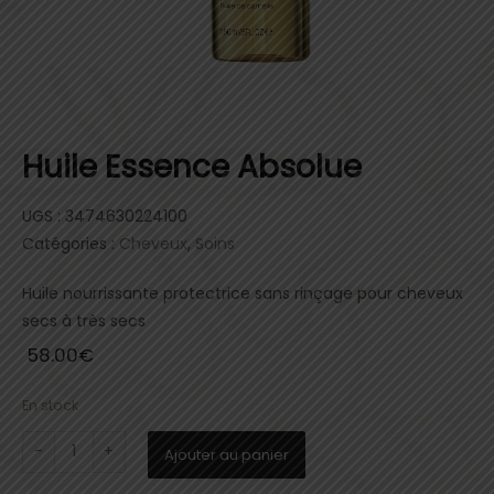
Huile Essence Absolue
UGS :
3474630224100
Catégories :
Cheveux
,
Soins
Huile nourrissante protectrice sans rinçage pour cheveux
secs à très secs
58.00
€
En stock
Ajouter au panier