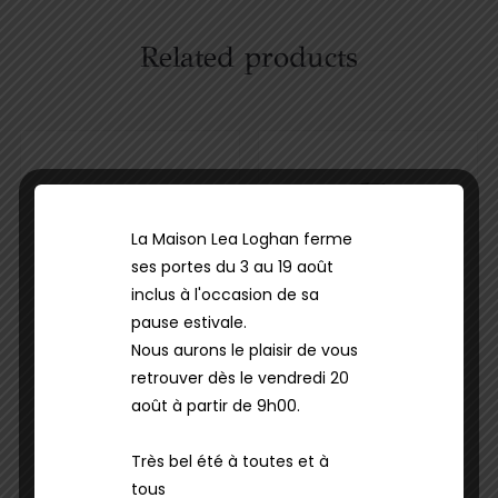
Related products
La Maison Lea Loghan ferme
ses portes du 3 au 19 août
inclus à l'occasion de sa
pause estivale.
Nous aurons le plaisir de vous
Cheveux
Cheveux
retrouver dès le vendredi 20
Coiffage
Shampoing
août à partir de 9h00.
Matériels &
Shampooing
accessoires
doux éclat
Très bel été à toutes et à
Cleansing Oil
Coffret Scalp
tous
140ML
Brush Luxe Gold