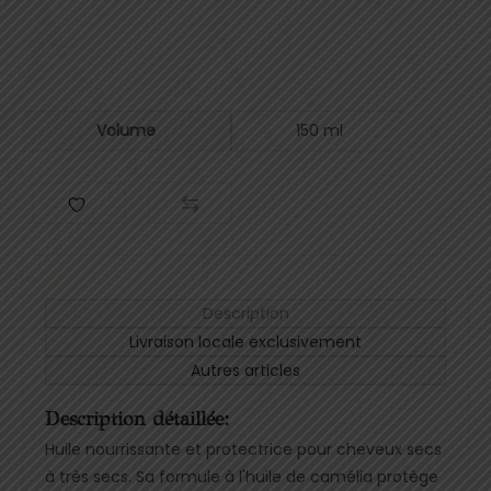
Volume
150 ml
Description
Livraison locale exclusivement
Autres articles
Description détaillée:
Huile nourrissante et protectrice pour cheveux secs
à très secs. Sa formule à l'huile de camélia protège