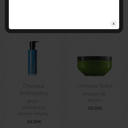
édition limitée
45.00
€
130.00
€
Cheveux
Cheveux
Soins
Shampoing
Masque Silk
Bloom
Après-
Shampoing
59.00
€
Muroto Volume
48.00
€