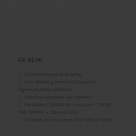
LE BLOG
Colorimètrie par le Draping
Grey Blending Premium | Expertise
Signature Karen Lefebvre
Osez les Extensions de Cheveux !
Prix Meilleur DESIGN du concours « THE BIG
ONE TROPHY » Tribu-te 2023
On parle de nous dans COIFFURE DE PARIS !