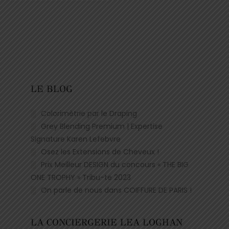
LE BLOG
Colorimètrie par le Draping
Grey Blending Premium | Expertise
Signature Karen Lefebvre
Osez les Extensions de Cheveux !
Prix Meilleur DESIGN du concours « THE BIG
ONE TROPHY » Tribu-te 2023
On parle de nous dans COIFFURE DE PARIS !
LA CONCIERGERIE LEA LOGHAN