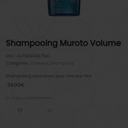
Shampooing Muroto Volume
UGS :
3474630467941
Catégories :
Cheveux
,
Shampoing
Shampooing volumisant pour cheveux fins
39.00
€
En réapprovisionnement