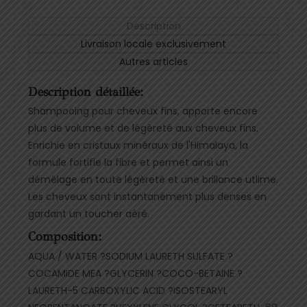
Description
Livraison locale exclusivement
Autres articles
Description détaillée:
Shampooing pour cheveux fins, apporte encore
plus de volume et de légèreté aux cheveux fins.
Enrichie en cristaux minéraux de l'Himalaya, la
formule fortifie la fibre et permet ainsi un
démêlage en toute légèreté et une brillance utlime.
Les cheveux sont instantanément plus denses en
gardant un toucher aéré.
Composition:
AQUA / WATER ?SODIUM LAURETH SULFATE ?
COCAMIDE MEA ?GLYCERIN ?COCO-BETAINE ?
LAURETH-5 CARBOXYLIC ACID ?ISOSTEARYL