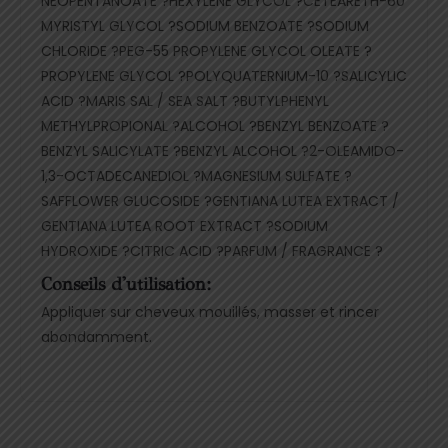
NEOPENTANOATE ?HEXYLENE GLYCOL ?CETEARETH-60
MYRISTYL GLYCOL ?SODIUM BENZOATE ?SODIUM
CHLORIDE ?PEG-55 PROPYLENE GLYCOL OLEATE ?
PROPYLENE GLYCOL ?POLYQUATERNIUM-10 ?SALICYLIC
ACID ?MARIS SAL / SEA SALT ?BUTYLPHENYL
METHYLPROPIONAL ?ALCOHOL ?BENZYL BENZOATE ?
BENZYL SALICYLATE ?BENZYL ALCOHOL ?2-OLEAMIDO-
1,3-OCTADECANEDIOL ?MAGNESIUM SULFATE ?
SAFFLOWER GLUCOSIDE ?GENTIANA LUTEA EXTRACT /
GENTIANA LUTEA ROOT EXTRACT ?SODIUM
HYDROXIDE ?CITRIC ACID ?PARFUM / FRAGRANCE ?
Conseils d'utilisation:
Appliquer sur cheveux mouillés, masser et rincer
abondamment.