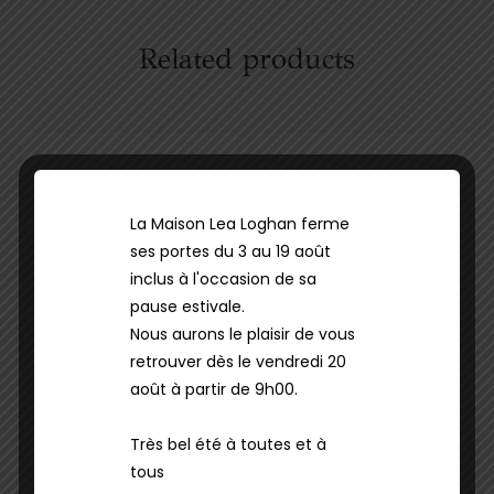
Related products
La Maison Lea Loghan ferme
ses portes du 3 au 19 août
inclus à l'occasion de sa
pause estivale.
Nous aurons le plaisir de vous
Cheveux
Soins
Cheveux
retrouver dès le vendredi 20
Shampoing
Après-
août à partir de 9h00.
Shampooing
Shampoing
Ultimate Reset
TOKIO IE INKARAMI
Très bel été à toutes et à
Shampoo 200
48.00
€
tous
ml/500ml