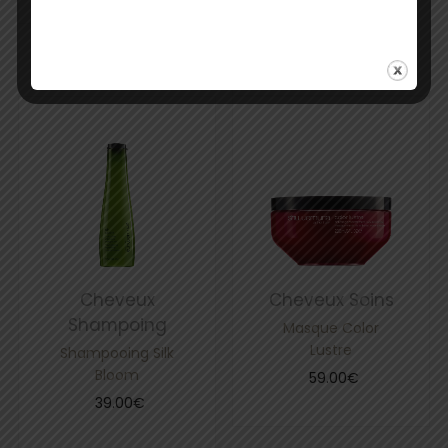
50.00
€
–
98.00
€
Cheveux
Cheveux
Soins
Shampoing
Masque Color
Lustre
Shampooing Silk
Bloom
59.00
€
39.00
€