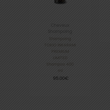
Cheveux
Shampoing
Shampoing
TOKIO INKARAMI
PREMIUM
LIMITED
Shampoo 400
ml
95.00
€