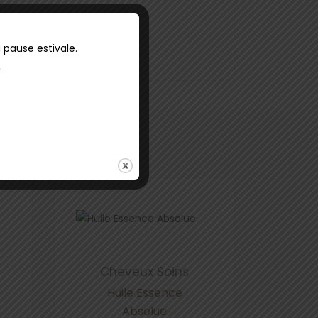
 pause estivale.
.
Cheveux
Soins
Huile Essence
Absolue