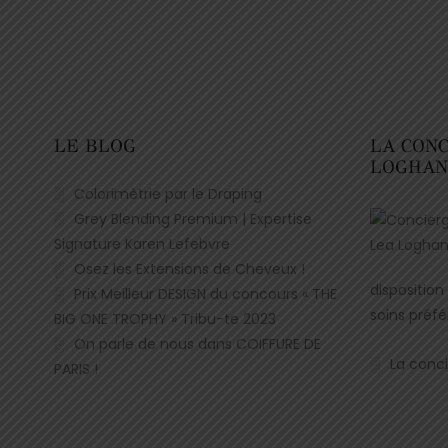
LE BLOG
LA CON
LOGHA
Colorimètrie par le Draping
Grey Blending Premium | Expertise
Signature Karen Lefebvre
Osez les Extensions de Cheveux !
disposition
Prix Meilleur DESIGN du concours « THE
soins préfé
BIG ONE TROPHY » Tribu-te 2023
On parle de nous dans COIFFURE DE
La conci
PARIS !