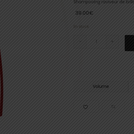
Shampooing raviveur de bril
39.00
€
En stock
Volume