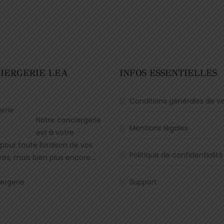
CIERGERIE LEA
INFOS ESSENTIELLES
N
Conditions générales de v
Notre conciergerie
Mentions légales
est à votre
 pour toute livraison de vos
Politique de confidentialité
rés, mais bien plus encore…
ergerie
Support