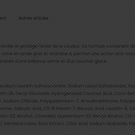
ent
Autres articles
vèle et protège l'éclat de la couleur. Sa formule contenant de l'
t riche en acide gras et vitamine A, permet une action anti-oxyd
luminés d'une brillance vernis et d'un toucher glacé.
sodium Laureth Sulfosuccinate, Sodium Lauryl Sulfoacetate, Sodi
reth-26, Decyl Glucoside, Hydrogenated Coconut Acid, Coco-Be
 Sodium Chloride, Polyquaternium-7, Amodimethicone, Polyqua
mer, Salicylic Acid, C11-15 Pareth-7, Benzoic Acid, Laureth-9, Cet
th-23, Alcohol, Citronellol, Quaternium-33, Benzyl Alcohol, C12-
/ Gentiana Lutea, Root Extract, Citric Acid, Sodium Hydroxide, P