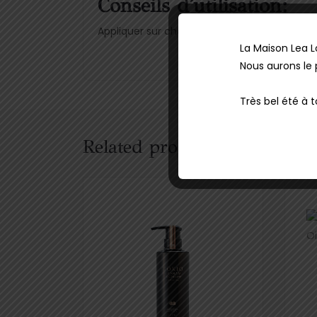
Conseils d'utilisation:
Appliquer sur cheveux mouillés, masser et
La Maison Lea L
Nous aurons le 
Très bel été à 
Related products