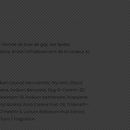
extrait de baie de goji, des lipides
ante, limite l'affadissement de la couleur et
um Lauroyl Sarcosinate, Glycerin, Glycol
taine, Sodium Benzoate, Ppg-5-Ceteth-20,
ternium-10, Sodium Isethionate, Propylene
yl Alcohol, Rosa Canina Fruit Oil, Trideceth-
13 Pareth-3, Lycium Barbarum Fruit Extract,
arfum / Fragrance.