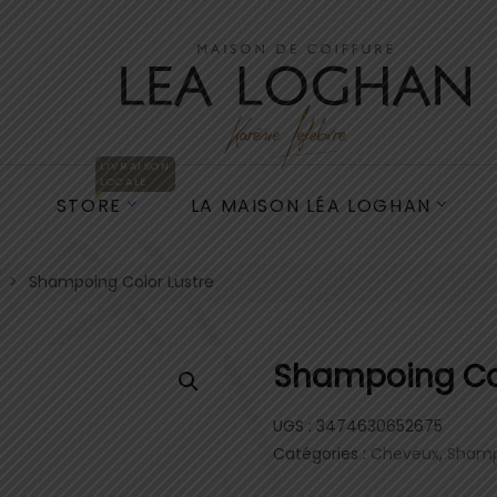
LIVRAISON
LOCALE
E
STORE
LA MAISON LÉA LOGHAN
Shampoing Color Lustre
Shampoing Col
UGS :
3474630652675
Catégories :
Cheveux
,
Shamp