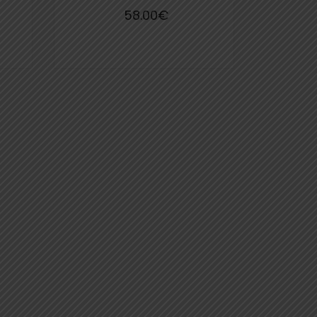
58.00
€