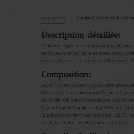
Description
Livraison locale exclusivem
Description détaillée:
Shampooing pour cheveux colorés, illumine, ré
perfecteurs et de l'huile de rosier de musca
protège la fibre. Les cheveux colorés sont il
Composition:
Aqua / Water, Sodium Cocoyl Isethionate, Di
Distearate, Cocamidopropyl Betaine, Glyce
Divinyldimethicone/Dimethicone Copolymer,
Glycol, Peg-55 Propylene Glycol Oleate, Carbo
12, Behentrimonium Methosulfate, C12-13 Pare
Safflower Glucoside, Gentiana Lutea Extract 