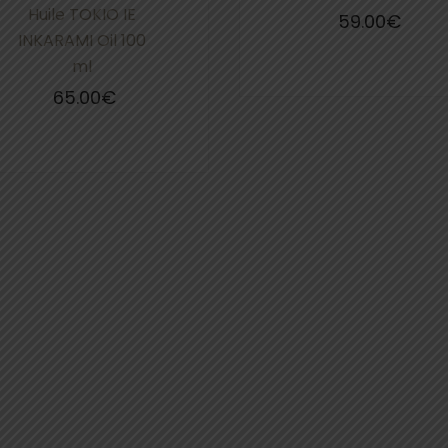
Huile TOKIO IE
59.00
€
INKARAMI Oil 100
ml
65.00
€