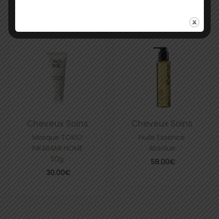
Cheveux
Soins
Cheveux
Soins
Masque TOKIO
Huile Essence
INKARAMI HOME
Absolue
50g
58.00
€
30.00
€