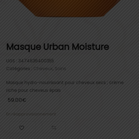
Masque Urban Moisture
UGS :
3474636400355
Catégories :
Cheveux
,
Soins
Masque hydro-nourrissant pour cheveux secs ; crème
riche pour cheveux épais
59.00
€
En réapprovisionnement