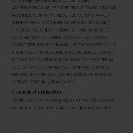
BEHENTRIMONIUM CHLORIDE, GLYCERIN,
AMODIMETHICONE, CETYL ESTERS, POTATO STARCH
MODIFIED, ISOPROPYL ALCOHOL, METHYLPARABEN,
TRIDECETH-6, TOCOPHEROL, GLYCINE SOJA OIL /
SOYBEAN OIL, CHLORHEXIDINE DIHYDROCHLORIDE,
CETRIMONIUM CHLORIDE, ALCOHOL, SAFFLOWER
GLUCOSIDE, HEXYL CINNAMAL, HYDROXYCITRONELLAL,
PHENOXYETHANOL, SODIUM HYDROXIDE, GENTIANA
LUTEA ROOT EXTRACT, MORINGA PTERYGOSPERMA
SEED EXTRACT, CORALLINA OFFICINALIS EXTRACT,
DISODIUM PHOSPHATE, CITRIC ACID, BHT, SODIUM
CITRATE, PARFUM / FRAGRANCE.
Conseils d'utilisation:
Appliquer sur cheveux propres et mouillés. Laisser
poser 5 à 10 minutes puis rincer abondamment.