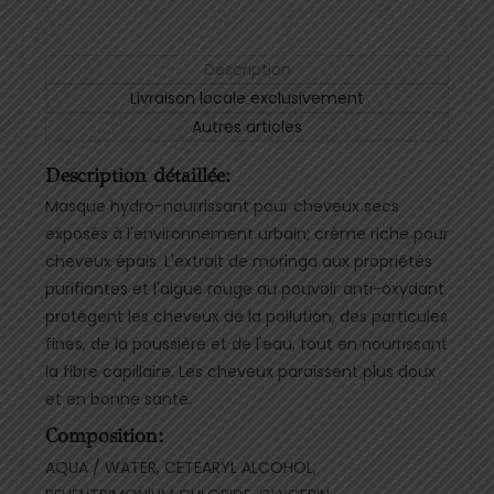
Description
Livraison locale exclusivement
Autres articles
Description détaillée:
Masque hydro-nourrissant pour cheveux secs
exposés à l'environnement urbain; crème riche pour
cheveux épais. L'extrait de moringa aux propriétés
purifiantes et l'algue rouge au pouvoir anti-oxydant
protègent les cheveux de la pollution, des particules
fines, de la poussière et de l'eau, tout en nourrissant
la fibre capillaire. Les cheveux paraissent plus doux
et en bonne santé.
Composition:
AQUA / WATER, CETEARYL ALCOHOL,