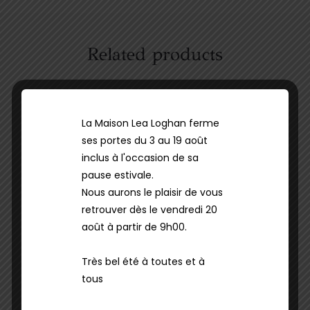
Related products
La Maison Lea Loghan ferme
ses portes du 3 au 19 août
inclus à l'occasion de sa
pause estivale.
Nous aurons le plaisir de vous
retrouver dès le vendredi 20
août à partir de 9h00.
Cheveux
Soins
Cheveux
Soins
Masque Ultimate
Après-
Très bel été à toutes et à
Reset
Shampooing
tous
Ultimate Reset
59.00
€
48.00
€