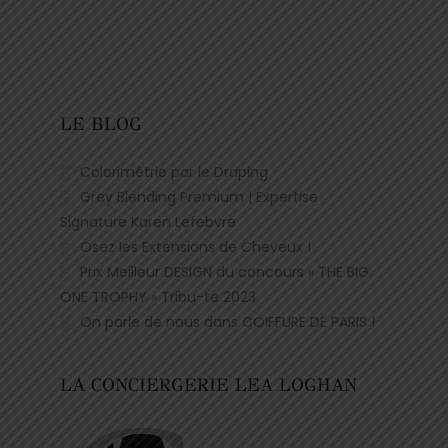
LE BLOG
Colorimètrie par le Draping
Grey Blending Premium | Expertise
Signature Karen Lefebvre
Osez les Extensions de Cheveux !
Prix Meilleur DESIGN du concours « THE BIG
ONE TROPHY » Tribu-te 2023
On parle de nous dans COIFFURE DE PARIS !
LA CONCIERGERIE LEA LOGHAN